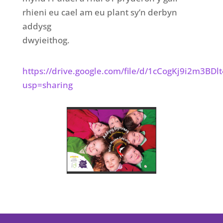
rhieni eu cael am eu plant sy’n derbyn
addysg
dwyieithog.
https://drive.google.com/file/d/1cCogKj9i2m3B
usp=sharing