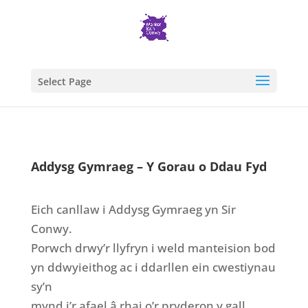
Select Page
Addysg Gymraeg – Y Gorau o Ddau Fyd
Eich canllaw i Addysg Gymraeg yn Sir
Conwy.
Porwch drwy’r llyfryn i weld manteision bod
yn ddwyieithog ac i ddarllen ein cwestiynau
sy’n
mynd i’r afael â rhai o’r pryderon y gall